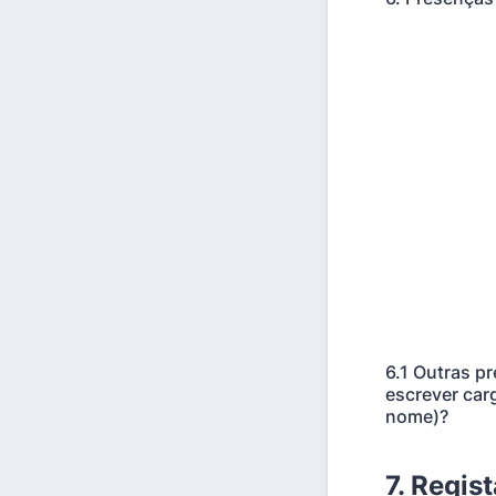
6.1 Outras p
escrever car
nome)?
7. Regis