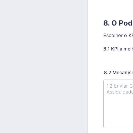
8. O Pod
Escolher o K
8.1 KPI a mel
8.2 Mecanism