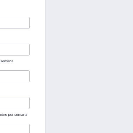
r semana
embro por semana