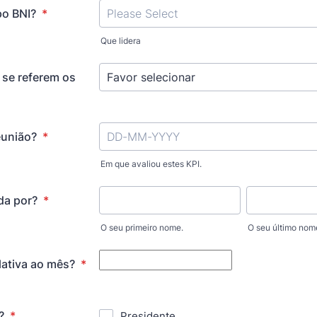
po BNI?
*
Que lidera
 se referem os
eunião?
*
Em que avaliou estes KPI.
da por?
*
O seu primeiro nome.
O seu último nom
lativa ao mês?
*
s?
*
Presidente