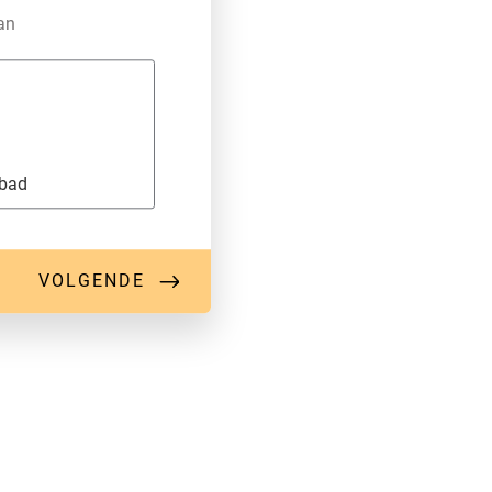
aan
pbad
VOLGENDE