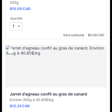
500g
$10.00 CAD
$
10.00
CAD
Quantité
$0.00 CAD
Item subtotal:
$
0.00
CAD
Jarret d'agneau confit au gras de canard
Environ 300g à 40.80$/kg
$12.25 CAD
$
12.25
CAD