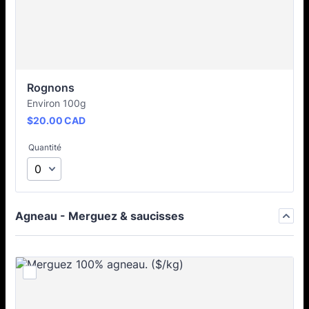
Rognons
Environ 100g
$20.00 CAD
$
20.00
CAD
Quantité
Agneau - Merguez & saucisses