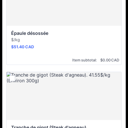
Épaule désossée
$/kg
$51.40 CAD
$
51.40
CAD
$0.00 CAD
Item subtotal:
$
0.00
CAD
Tranche de gigot (Steak d'agneau)