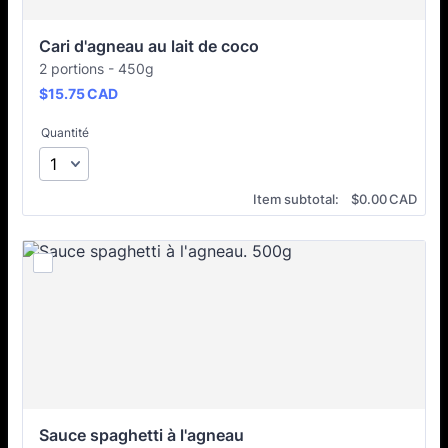
Cari d'agneau au lait de coco
2 portions - 450g
$15.75 CAD
$
15.75
CAD
Quantité
$0.00 CAD
Item subtotal:
$
0.00
CAD
Sauce spaghetti à l'agneau