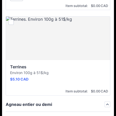
$0.00 CAD
Item subtotal:
$
0.00
CAD
Terrines
Environ 100g à 51$/kg
$5.10 CAD
$
5.10
CAD
$0.00 CAD
Item subtotal:
$
0.00
CAD
Agneau entier ou demi