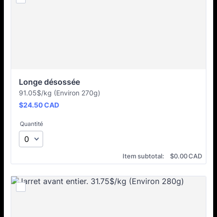
Longe désossée
91.05$/kg (Environ 270g)
$24.50 CAD
$
24.50
CAD
Quantité
$0.00 CAD
Item subtotal:
$
0.00
CAD