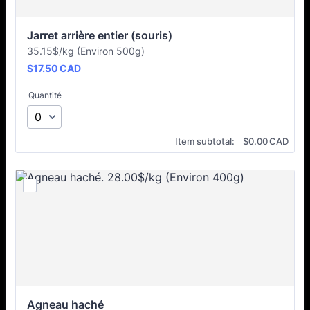
Jarret arrière entier (souris)
35.15$/kg (Environ 500g)
$17.50 CAD
$
17.50
CAD
Quantité
$0.00 CAD
Item subtotal:
$
0.00
CAD
Agneau haché