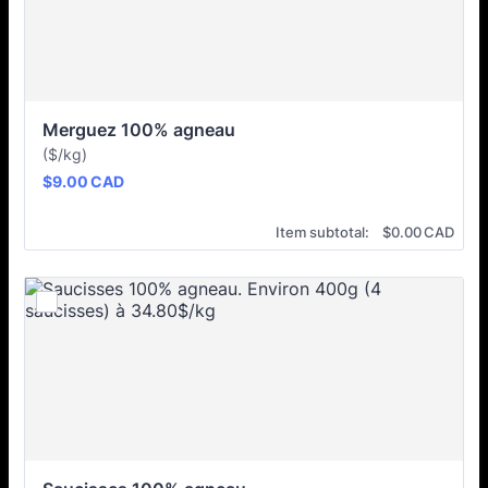
Merguez 100% agneau
($/kg)
$9.00 CAD
$
9.00
CAD
$0.00 CAD
Item subtotal:
$
0.00
CAD