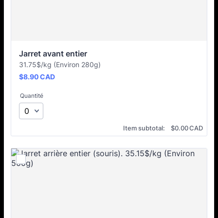
Jarret avant entier
31.75$/kg (Environ 280g)
$8.90 CAD
$
8.90
CAD
Quantité
$0.00 CAD
Item subtotal:
$
0.00
CAD