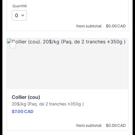
Quantité
$0.00 CAD
Item subtotal:
$
0.00
CAD
Collier (cou)
20$/kg (Paq. de 2 tranches ±350g )
$7.00 CAD
$
7.00
CAD
$0.00 CAD
Item subtotal:
$
0.00
CAD