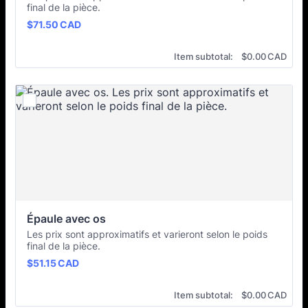
final de la pièce.
$71.50 CAD
$
71.50
CAD
$0.00 CAD
Item subtotal:
$
0.00
CAD
Épaule avec os
Les prix sont approximatifs et varieront selon le poids
final de la pièce.
$51.15 CAD
$
51.15
CAD
$0.00 CAD
Item subtotal:
$
0.00
CAD