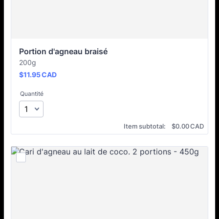
Portion d'agneau braisé
200g
$11.95 CAD
$
11.95
CAD
Quantité
$0.00 CAD
Item subtotal:
$
0.00
CAD