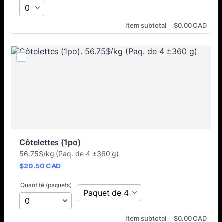
$0.00 CAD
Item subtotal:
$
0.00
CAD
Côtelettes (1po)
56.75$/kg (Paq. de 4 ±360 g)
$20.50 CAD
$
20.50
CAD
Quantité (paquets)
$0.00 CAD
Item subtotal:
$
0.00
CAD