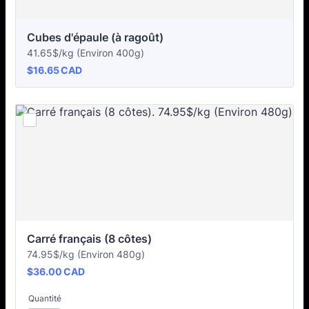
Cubes d'épaule (à ragoût)
41.65$/kg (Environ 400g)
$16.65 CAD
$
16.65
CAD
Carré français (8 côtes)
74.95$/kg (Environ 480g)
$36.00 CAD
$
36.00
CAD
Quantité