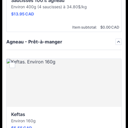
Saucisses 100% agneau
Environ 400g (4 saucisses) à 34.80$/kg
$13.95 CAD
$
13.95
CAD
$0.00 CAD
Item subtotal:
$
0.00
CAD
Agneau - Prêt-à-manger
Keftas
Environ 160g
$5.55 CAD
$
5.55
CAD