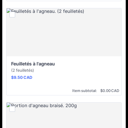
Feuilletés à l'agneau
(2 feuilletés)
$9.50 CAD
$
9.50
CAD
$0.00 CAD
Item subtotal:
$
0.00
CAD