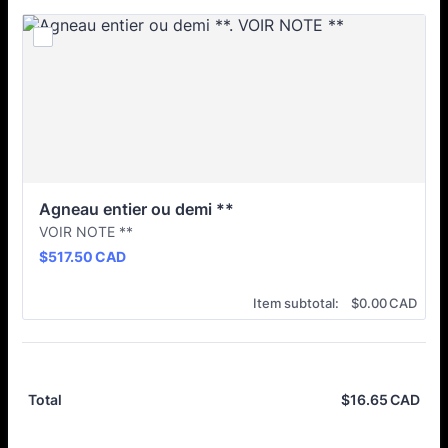
Agneau entier ou demi **
VOIR NOTE **
$517.50 CAD
$
517.50
CAD
$0.00 CAD
Item subtotal:
$
0.00
CAD
$
16.65
CAD
$0.
Total