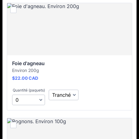
Foie d'agneau
Environ 200g
$22.00 CAD
$
22.00
CAD
Quantité (paquets)