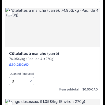
Côtelettes à manche (carré)
74.95$/kg (Paq. de 4 ±270g)
$20.25 CAD
$
20.25
CAD
Quantité (paquets)
$0.00 CAD
Item subtotal:
$
0.00
CAD