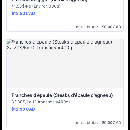
41.55$/kg (Environ 300g)
$12.50 CAD
$
12.50
CAD
$0.00 CAD
Item subtotal:
$
0.00
CAD
Tranches d'épaule (Steaks d'épaule d'agneau)
32.30$/kg (2 tranches ±400g)
$12.90 CAD
$
12.90
CAD
$0.00 CAD
Item subtotal:
$
0.00
CAD