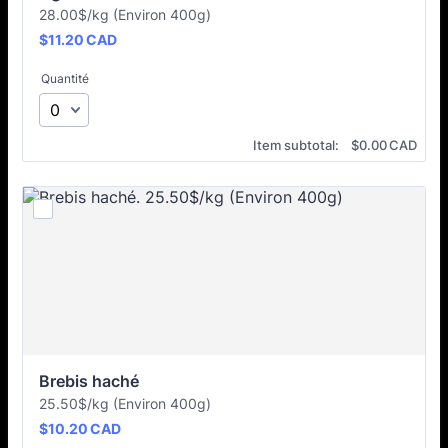
28.00$/kg (Environ 400g)
$11.20 CAD
$
11.20
CAD
Quantité
$0.00 CAD
Item subtotal:
$
0.00
CAD
Brebis haché
25.50$/kg (Environ 400g)
$10.20 CAD
$
10.20
CAD