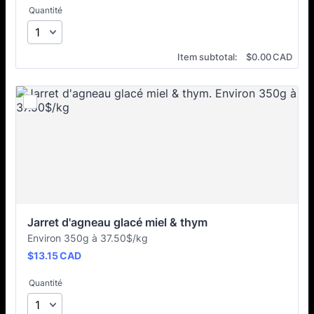
Quantité
$0.00 CAD
Item subtotal:
$
0.00
CAD
Jarret d'agneau glacé miel & thym
Environ 350g à 37.50$/kg
$13.15 CAD
$
13.15
CAD
Quantité