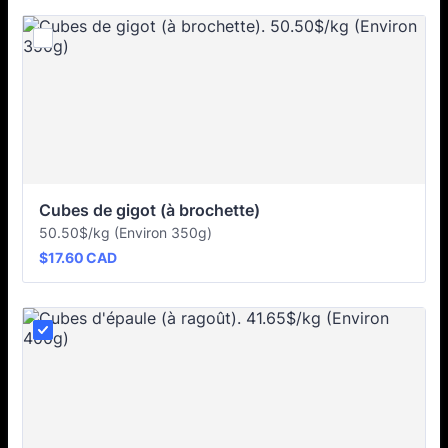
Cubes de gigot (à brochette)
50.50$/kg (Environ 350g)
$17.60 CAD
$
17.60
CAD