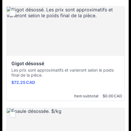
Gigot désossé
Les prix sont approximatifs et varieront selon le poids
final de la pièce.
$72.25 CAD
$
72.25
CAD
$0.00 CAD
Item subtotal:
$
0.00
CAD