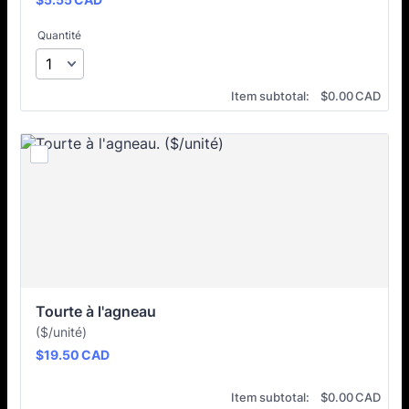
Quantité
$0.00 CAD
Item subtotal:
$
0.00
CAD
Tourte à l'agneau
($/unité)
$19.50 CAD
$
19.50
CAD
$0.00 CAD
Item subtotal:
$
0.00
CAD