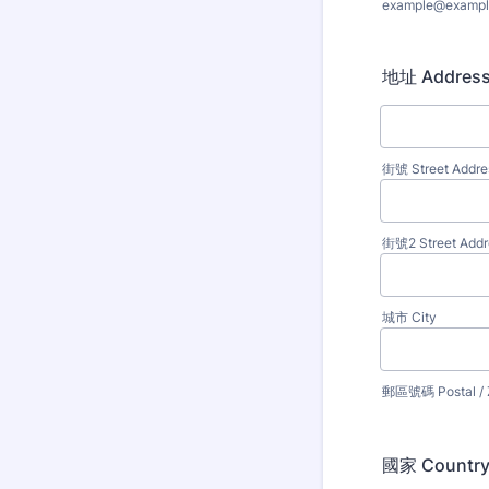
example@exampl
地址 Addres
街號 Street Addre
街號2 Street Addre
城市 City
郵區號碼 Postal / 
國家 Countr