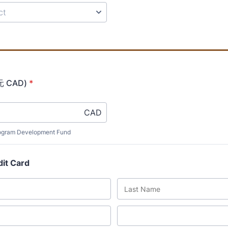
 CAD)
*
CAD
rogram Development Fund
dit Card