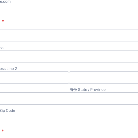
e.com
s
*
ss
ss Line 2
省份 State / Province
Zip Code
y
*