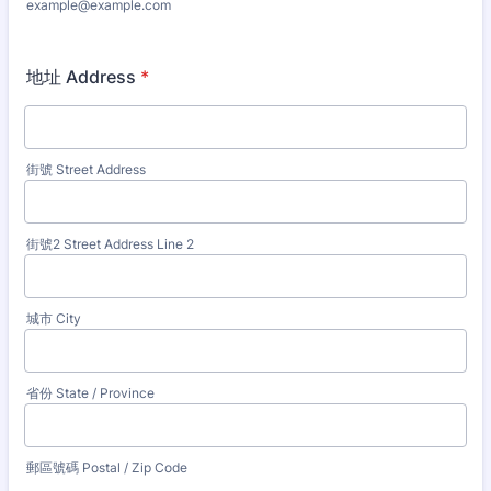
example@example.com
地址 Address
*
街號 Street Address
街號2 Street Address Line 2
城市 City
省份 State / Province
郵區號碼 Postal / Zip Code