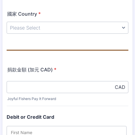
國家 Country
*
捐款金額 (加元 CAD)
*
CAD
Joyful Fishers Pay It Forward
Debit or Credit Card