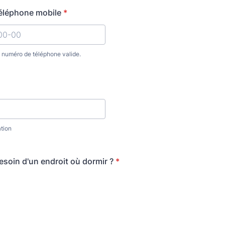
éléphone mobile
*
n numéro de téléphone valide.
) 000-00-00.
ation
soin d'un endroit où dormir ?
*