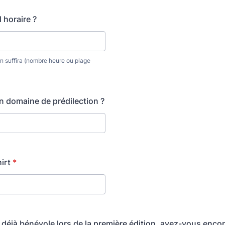
 horaire ?
n suffira (nombre heure ou plage
 domaine de prédilection ?
irt
*
 déjà bénévole lors de la première édition, avez-vous encore