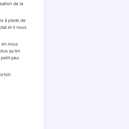
sation de la
es à pieds de
otal et il nous
r en nous
 plus qu'en
petit peu
ortoir.