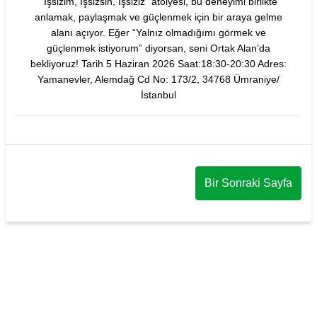
“İşsizim, İşsizsin, İşsiziz” atölyesi, bu deneyimi birlikte
anlamak, paylaşmak ve güçlenmek için bir araya gelme
alanı açıyor. Eğer “Yalnız olmadığımı görmek ve
güçlenmek istiyorum” diyorsan, seni Ortak Alan’da
bekliyoruz! Tarih 5 Haziran 2026 Saat:18:30-20:30 Adres:
Yamanevler, Alemdağ Cd No: 173/2, 34768 Ümraniye/
İstanbul
Bir Sonraki Sayfa