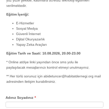
yüz yüze şekilde, kadınlara ücretsiz teknoloji eğitimleri
verilmektedir.
Eğitim İçeriği:
E-Hizmetler
Sosyal Medya
Güvenli İnternet
Dijital Okuryazarlık
Yapay Zeka Araçları
Eğitim Tarih ve Saati: 10.08.2026, 20.00-23.00
* Online atölye linki yayından önce sms yolu ile
paylaşılacak mesajlarınızı kontrol etmeyi unutmayınız.
** Her türlü sorunuz için abidetuncer@habitatdernegi.org mail
adresinden iletişim kurabilirsiniz.
Adınız Soyadınız
*