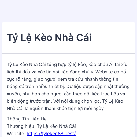
Tỷ Lệ Kèo Nhà Cái
Tỷ Lệ Kèo Nhà Cái tổng hợp tỷ lệ kèo, kèo châu Á, tài xỉu,
lịch thi đấu và các tin soi kèo đáng chú ý. Website có bố
cục rõ ràng, giúp người xem tra cứu nhanh thông tin
bóng đá trên nhiều thiết bị. Dữ liệu được cập nhật thường
xuyên, phù hợp cho người cần theo dõi kèo trực tiếp và
biến động trước trận. Với nội dung chọn lọc, Tỷ Lệ Kèo
Nhà Cái là nguồn tham khảo tiện lợi mỗi ngày.
Thông Tin Liên Hệ
Thương hiệu: Tỷ Lệ Kèo Nhà Cái
Website:
https://tylekeo88.best/