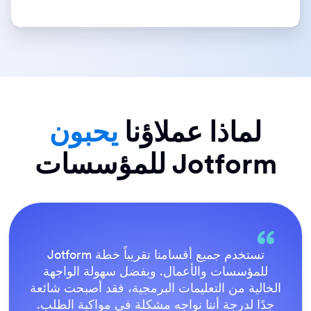
لماذا عملاؤنا
يحبون
Jotform للمؤسسات
كل شيء سهل للغاية بالنسبة للمستخدم النهائي،
كما أن فريق دعم Jotform رائع. وبمجرد أن
أصبحت جميع نماذجنا متاحة للجميع، اتفق الجميع