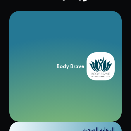
منطقة مدارس أناهايم
يونيون الثانوية
التعليم
قم بإدارة التسجيل والرحلات الميدانية والقبول والمزيد
بسهولة، مما يبسط المهام الإدارية للموظفين وأعضاء
هيئة التدريس. أنشئ نماذج مخصصة، واجمع التوقيعات
الإلكترونية والمدفوعات، وعزز التعلم التعاوني. الميزات
التي تتيح الامتثال لـ FERPA وHIPAA وSOC 2 تحمي
بيانات الطلاب. المؤسسات التعليمية مؤهلة للحصول
على خصم 30% على خطة Jotform للمؤسسات.