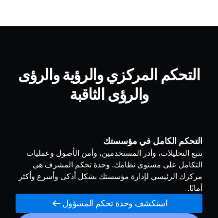
التحكم المركزي والرؤية والرؤى
والرؤى الثاقبة
الرؤية من أجل التعاون، الشفافية، والتخصيص
اطّلع على كل ما يهمك — كل شيء في مكان واحد. مع
مساحات العمل الشخصية والمشتركة، يمكن لفرقك تنظيم
المشاريع، متابعة التقدّم، وتخصيص مساحة العمل لدعم