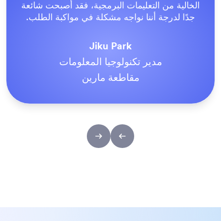
كما أن فريق دعم Jotform رائع. وبمجرد أن
أصبحت جميع نماذجنا متاحة للجميع، اتفق الجميع
على أنها الطريقة المثلى للقيام بالأمور.
Tony Richman
مثبتات الفولاذ المقاوم للصدأ ACS