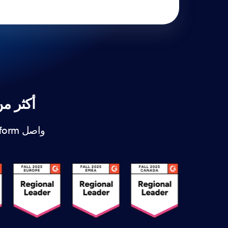
أكثر من 3000 شارة في المجال. آلاف الفر
واصل Jotform في الحصول على التقدير من الفرق التي تبني، وأتمتة، وتنمو معنا.