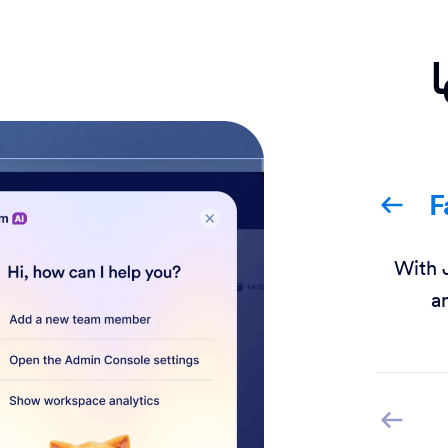
ا
F
With 
a