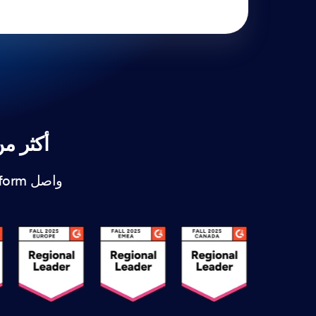
أكثر من 3000 شارة في المجال. آلاف الفر
واصل Jotform في الحصول على التقدير من الفرق التي تبني، وأتمتة، وتنمو معنا.