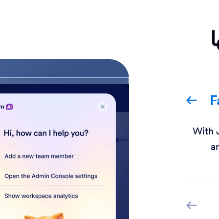
ا
F
With 
a