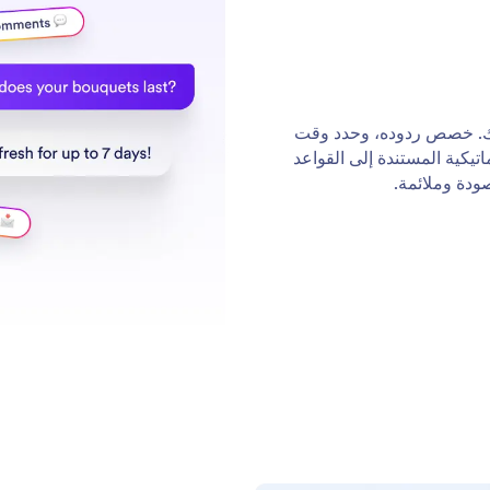
اعي في Instagram مع سير عملك. خصص ردوده، وحدد وقت
اتيكية المستندة إلى القواعد
صودة وملائمة.