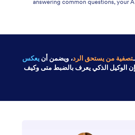
answering common questions, your AI 
تصفية من يستحق الرد
، ويضمن أن
يعكس
فإن الوكيل الذكي يعرف بالضبط متى وكيف