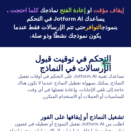
إيقاف مؤقت
او
إعادة الفتح
نماذجك
كلما احتجت
.
يساعدك Jotform AI في التحكم
بنموذج
التوافر
حتى تتم الإرسالات فقط عندما
يكون نموذجك نشطًا وذو صلة.
التحكم في توقيت قبول
الإرسالات في النماذج
تساعدك تقنية Jotform AI على التحكم في أوقات تفعيل
النماذج. يمكنك بسهولة تعطيل النماذج عندما لا تكون هناك
حاجة إلى تلقي الإجابات، وإعادة تفعيلها في أي وقت
للمناسبات أو الحملات أو الاستخدام المتكرر.
تشغيل النماذج أو إيقافها على الفور
اطلب من Jotform AI تفعيل النموذج أو تعطيله في غضون
ثوانٍ. وهذا يسهل إيقاف عملية إرسال الاستمارات بمجرد انتهاء