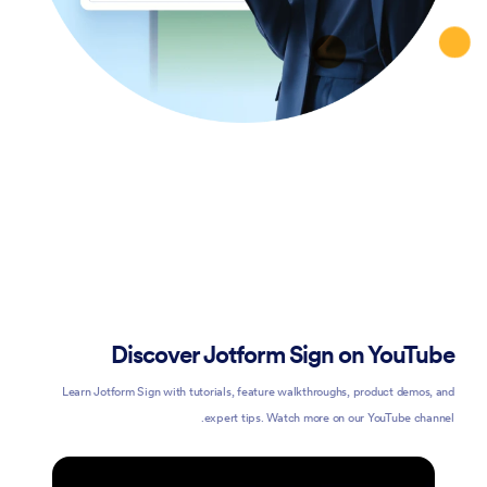
Discover Jotform Sign on YouTube
Learn Jotform Sign with tutorials, feature walkthroughs, product demos, and
expert tips. Watch more on our YouTube channel.