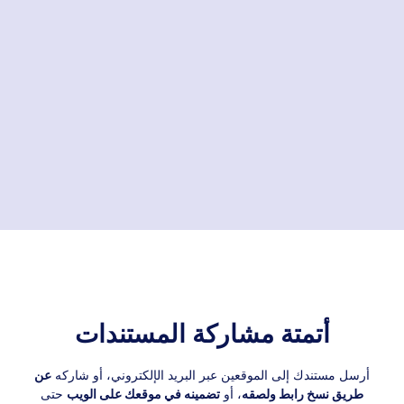
OFFER LETTER
Sign Here
New Employee
Sign Document Sent
Document:
Job Offer Letter
أتمتة مشاركة المستندات
أرسل مستندك إلى الموقعين عبر البريد الإلكتروني، أو شاركه
عن
طريق نسخ رابط ولصقه
، أو
تضمينه في موقعك على الويب
حتى