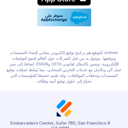
Jotform للتوقيع هو برنامج توقيع إلكتروني مجاني لإنشاء المستندات
وتوقيعها، موثوق به من قبل الشركات حول العالم لجمع التوقيعات
الإلكترونية، ويتميز بالامتثال لقانوني UETA وESIGN، إضافةً إلى سير
عمل آلي وتكامل مع خدمات التخزين السحابي، مما يُبسّط عمليات توقيع
المستندات وتدفقات الموافقات، وقد صُمم خصيصًا للمؤسسات التي
تحتاج إلى حلول توقيع آمنة وفعّالة.
4 Embarcadero Center, Suite 780, San Francisco
CA 94111