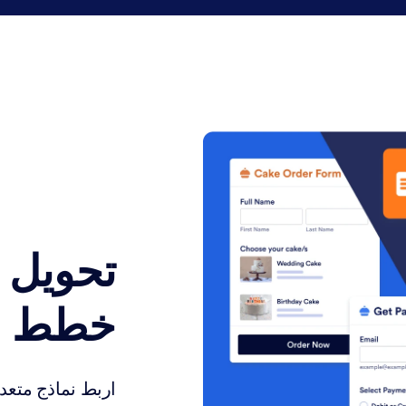
تحويل ا
خطط م
اربط نماذج متعد