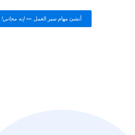
أنشئ مهام سير العمل
—
إنه مجاني!