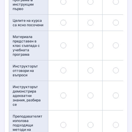
1
2
3
инструкции
първо
Целите на курса
6
7
8
са ясно посочени
Материала
представен в
11
12
13
клас съвпада с
учебната
програма
Инструкторът
16
17
18
отговори на
въпроси
Инструкторът
демонстрира
21
22
23
адекватни
знания, разбира
се
Преподавателят
използва
26
27
28
подходящи
методи на