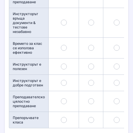
преподаване
Инструкторът
връща
31
32
33
документи &
тестове
незабавно
Времето за клас
36
37
38
се използва
ефективно
Инструкторът е
41
42
43
полезен
Инструкторът е
46
47
48
добре подготвен
Преподавателско
51
52
53
цялостно
преподаване
Препоръчвате
56
57
58
класа