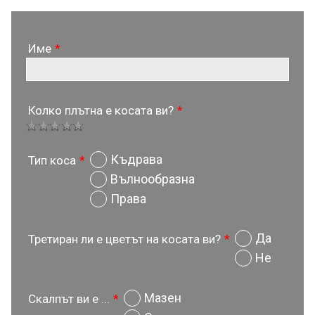
Име
*
Колко плътна е косата ви?
*
Къдрава
Тип коса
*
Вълнообразна
Права
Да
Третиран ли е цветът на косата ви?
*
Не
Мазен
Скалпът ви е ...
*