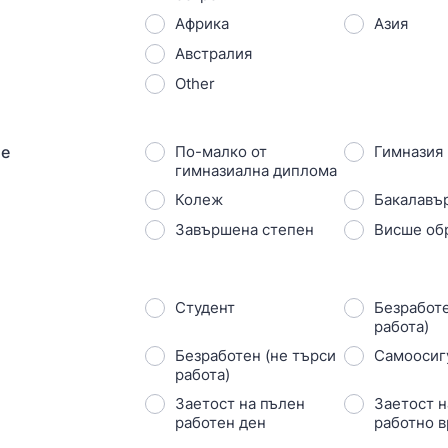
Африка
Азия
Австралия
Other
ие
По-малко от
Гимназия
гимназиална диплома
Колеж
Бакалавъ
Завършена степен
Висше об
Студент
Безработе
работа)
Безработен (не търси
Самоосиг
работа)
Заетост на пълен
Заетост н
работен ден
работно 