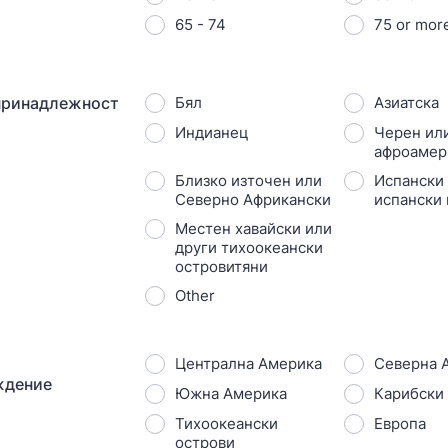
65 - 74
75 or mor
принадлежност
Бял
Азиатска
Индианец
Черен ил
афроамер
Близко източен или
Испански 
Северно Африкански
испански
Местен хавайски или
други тихоокеански
островитяни
Other
Централна Америка
Северна 
ждение
Южна Америка
Карибски
Тихоокеански
Европа
острови