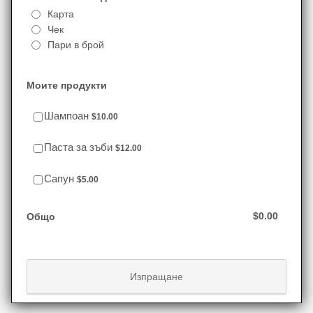
Карта
Чек
Пари в брой
Моите продукти
$10.00
Шампоан
$
10.00
$12.00
Паста за зъби
$
12.00
$5.00
Сапун
$
5.00
$0.00
$
0.00
Общо
Изпращане