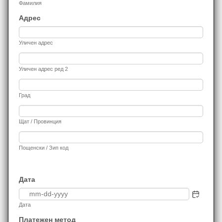
Фамилия
Адрес
Уличен адрес
Уличен адрес ред 2
Град
Щат / Провинция
Пощенски / Зип код
Дата
Дата
Платежен метод