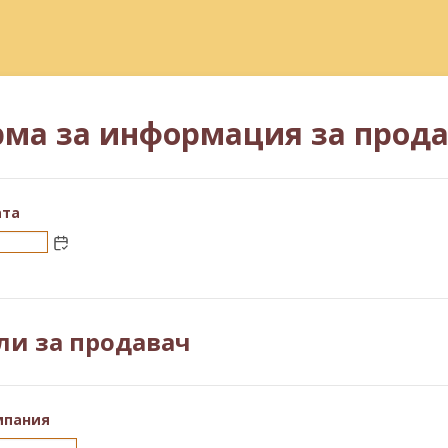
ма за информация за прод
ата
ли за продавач
мпания