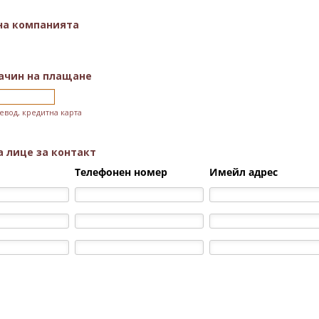
на компанията
ачин на плащане
евод, кредитна карта
а лице за контакт