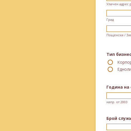
Уличен адрес р
Град
Пощенски / Зи
Тип бизне
Корпо
Еднол
Година на 
напр. от 2003
Брой служ