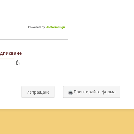
Powered by
Jotform Sign
одписване
Принтирайте форма
Изпращане