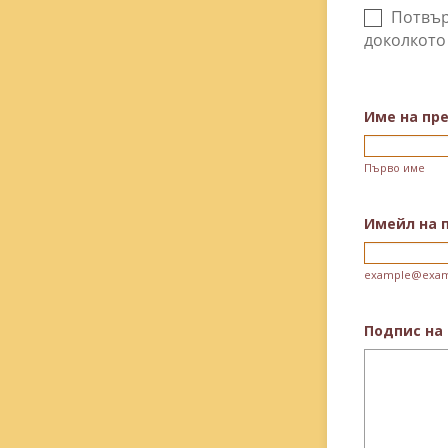
Име на пр
Първо име
Имейл на 
example@exam
Подпис на