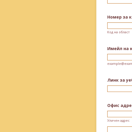
Номер за 
Код на област
Имейл на 
example@exam
Линк за уе
Офис адре
Уличен адрес