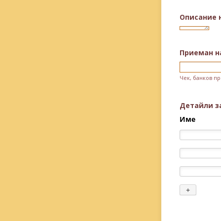
Описание 
Приеман н
Чек, банков пр
Детайли з