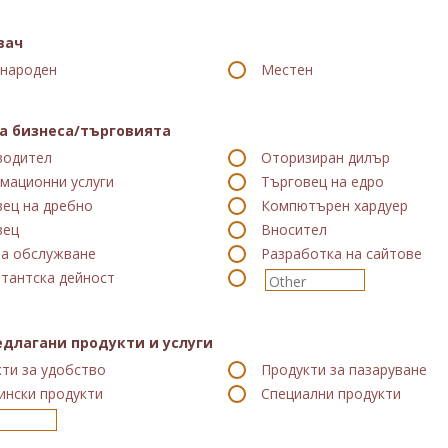
вач
народен
Местен
а бизнеса/търговията
водител
Оторизиран дилър
мационни услуги
Търговец на едро
ец на дребно
Компютърен хардуер
вец
Вносител
за обслужване
Разработка на сайтове
тантска дейност
едлагани продукти и услуги
ти за удобство
Продукти за пазаруване
ински продукти
Специални продукти