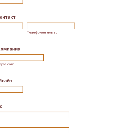
контакт
-
Телефонен номер
компания
ple.com
бсайт
с