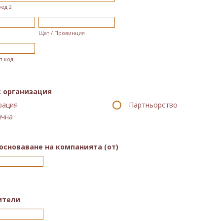
ед 2
Щат / Провинция
п код
с организация
рация
Партньорство
ична
основаване на компанията (от)
ители