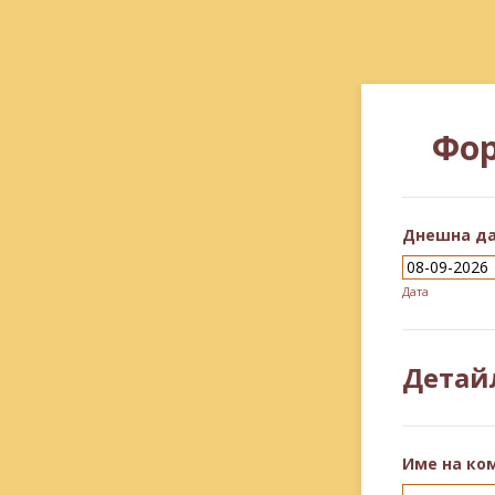
Фор
Днешна д
Дата
Детай
Име на ко