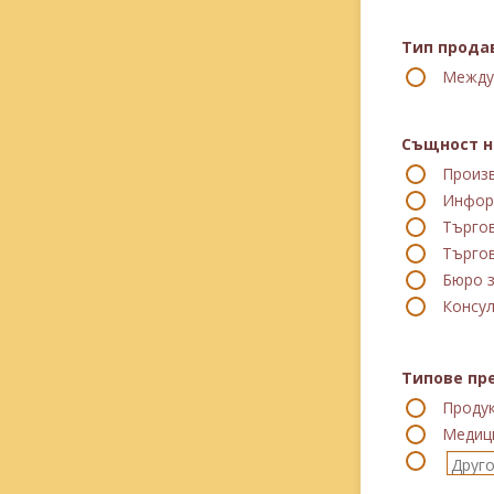
Тип прода
Между
Същност н
Произ
Инфор
Търгов
Търго
Бюро 
Консул
Типове пр
Продук
Медиц