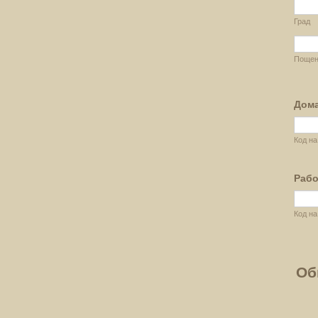
Град
Пощенс
Дом
Код на
Рабо
Код на
Об