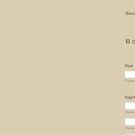
Вис
В 
Име
Първо
Адр
Уличе
Уличен