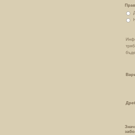
Прав
Инфо
тряб
бъде
Вар
Дре
Знач
забо