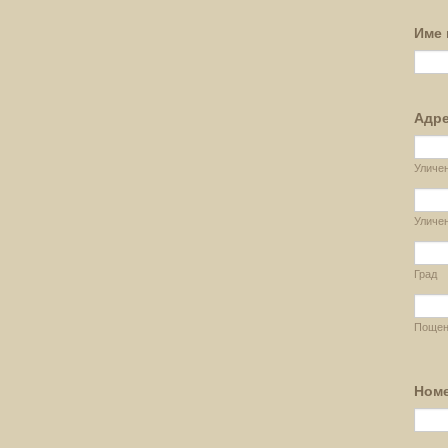
Име 
Адр
Уличе
Уличен
Град
Пощенс
Номе