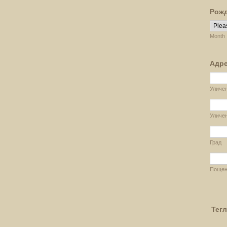
Рожд
Month
Адр
Уличе
Уличен
Град
Пощенс
Тегл