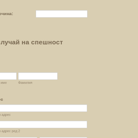
очина:
случай на спешност
 име
Фамилия
ес
н адрес
 адрес ред 2