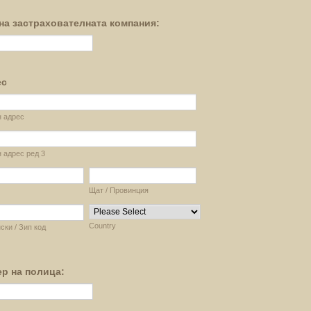
на застрахователната компания:
ес
н адрес
 адрес ред 3
Щат / Провинция
Country
ки / Зип код
р на полица: