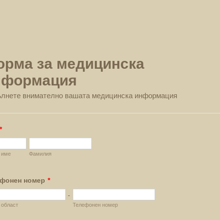
орма за медицинска
нформация
лнете внимателно вашата медицинска информация
*
 име
Фамилия
фонен номер
*
-
 област
Телефонен номер