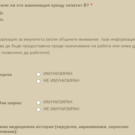
или ли сте ваксинация срещу хепатит В?
*
Да
Не
рмация за имунитета (моля обърнете внимание: тази информаци
ва да бъде предоставена преди назначаване на работа или няма д
 позволено да работите):
ИМУНИЗИРАН
ицела
НЕ ИМУНИЗИРАН
ИМУНИЗИРАН
бна шарка:
НЕ ИМУНИЗИРАН
има медицинска история (хирургия, наранявания, сериозно
ляване):