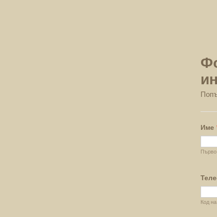
Ф
и
Попъ
Име
Първо
Теле
Код на