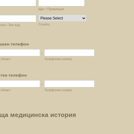
Щат / Провинция
Country
ки / Зип код
ашен телефон
-
 област
Телефонен номер
тен телефон
-
 област
Телефонен номер
ща медицинска история