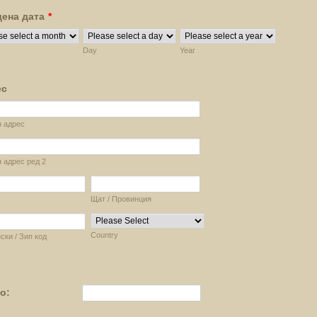
ена дата
*
Day
Year
ес
н адрес
 адрес ред 2
Щат / Провинция
Country
ки / Зип код
о: