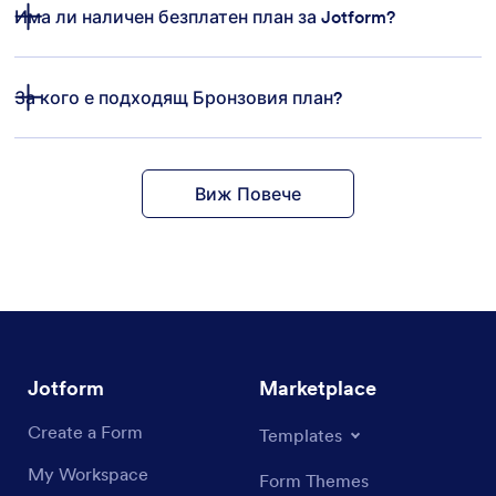
Има ли наличен безплатен план за Jotform?
За кого е подходящ Бронзовия план?
функции
шаблони на форми
платежни
Виж Повече
интеграции
Jotform
Marketplace
Create a Form
Templates
My Workspace
Form Themes