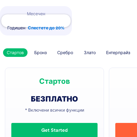
Payment Periods
Месечен
Годишен
Спестете до 20%
Стартов
Бронз
Сребро
Злато
Ентерпрайз
Стартов
БЕЗПЛАТНО
* Включени всички функции
Get Started