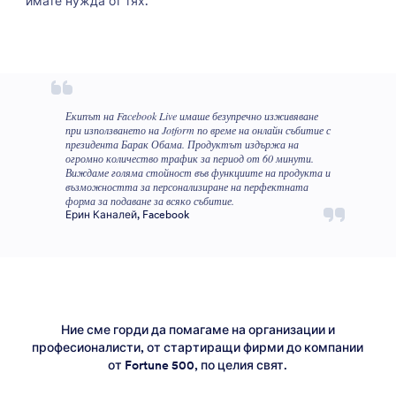
имате нужда от тях.
Екипът на Facebook Live имаше безупречно изживяване
при използването на Jotform по време на онлайн събитие с
президента Барак Обама. Продуктът издържа на
огромно количество трафик за период от 60 минути.
Виждаме голяма стойност във функциите на продукта и
възможността за персонализиране на перфектната
форма за подаване за всяко събитие.
Ерин Каналей, Facebook
Ние сме горди да помагаме на организации и
професионалисти, от стартиращи фирми до компании
от Fortune 500, по целия свят.