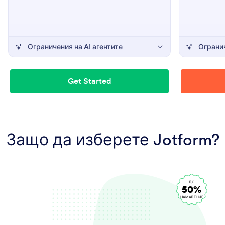
Ограничения на AI агентите
Огранич
Get Started
Защо да изберете Jotform?
ДО
50%
НАМАЛЕНИЕ