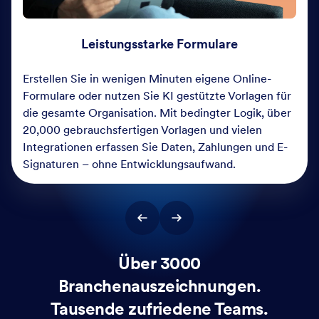
Leistungsstarke Formulare
Erstellen Sie in wenigen Minuten eigene Online-
Formulare oder nutzen Sie KI gestützte Vorlagen für
die gesamte Organisation. Mit bedingter Logik, über
20,000 gebrauchsfertigen Vorlagen und vielen
Integrationen erfassen Sie Daten, Zahlungen und E-
Signaturen – ohne Entwicklungsaufwand.
Über 3000
Branchenauszeichnungen.
Tausende zufriedene Teams.