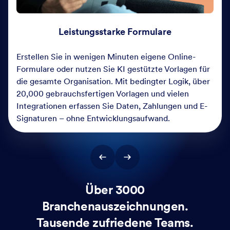
Leistungsstarke Formulare
Erstellen Sie in wenigen Minuten eigene Online-
Formulare oder nutzen Sie KI gestützte Vorlagen für
die gesamte Organisation. Mit bedingter Logik, über
20,000 gebrauchsfertigen Vorlagen und vielen
Integrationen erfassen Sie Daten, Zahlungen und E-
Signaturen – ohne Entwicklungsaufwand.
Über 3000
Branchenauszeichnungen.
Tausende zufriedene Teams.