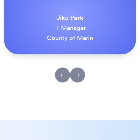
Jiku Park
IT Manager
County of Marin