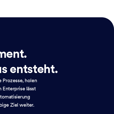
ment.
us entsteht.
e Prozesse, holen
 Enterprise lässt
utomatisierung
bige Ziel weiter.