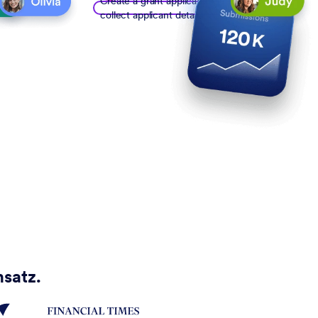
Create a grant application form to
collect applicant details
nsatz.