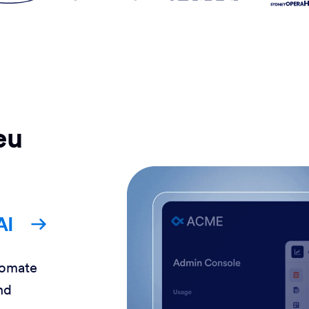
eu
AI
tomate
nd