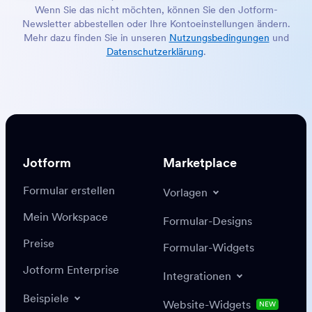
Wenn Sie das nicht möchten, können Sie den Jotform-
Newsletter abbestellen oder Ihre Kontoeinstellungen ändern.
Mehr dazu finden Sie in unseren
Nutzungsbedingungen
und
Datenschutzerklärung
.
Jotform
Marketplace
Formular erstellen
Vorlagen
Mein Workspace
Formular-Designs
Preise
Formular-Widgets
Jotform Enterprise
Integrationen
Beispiele
Website-Widgets
NEW