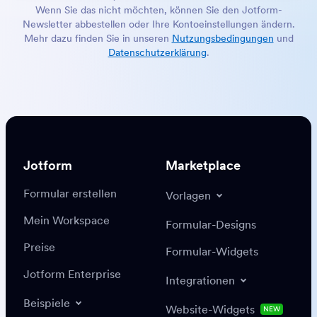
Wenn Sie das nicht möchten, können Sie den Jotform-
Newsletter abbestellen oder Ihre Kontoeinstellungen ändern.
Mehr dazu finden Sie in unseren
Nutzungsbedingungen
und
Datenschutzerklärung
.
Jotform
Marketplace
Formular erstellen
Vorlagen
Mein Workspace
Formular-Designs
Preise
Formular-Widgets
Jotform Enterprise
Integrationen
Beispiele
Website-Widgets
NEW