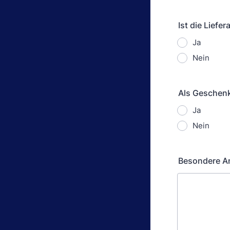
Ist die Lief
Ja
Nein
Als Geschen
Ja
Nein
Besondere A