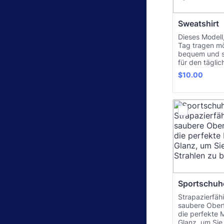
Sweatshirt
Dieses Modell
Tag tragen mö
bequem und s
für den tägli
$10.00
$
10.00
Sportschuh
Strapazierfäh
saubere Ober
die perfekte
Glanz, um Sie