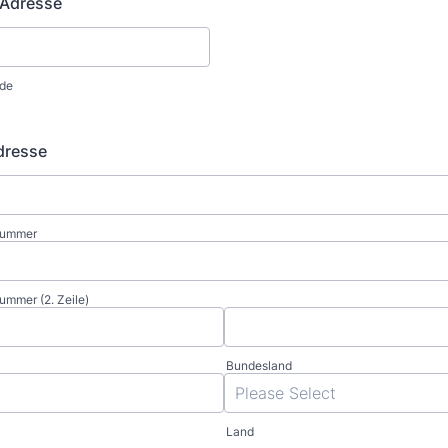
 Adresse
.de
dresse
nummer
mmer (2. Zeile)
Bundesland
Land