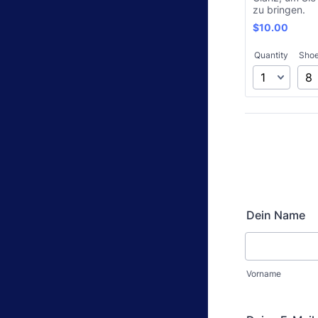
zu bringen.
$10.00
$
10.00
Quantity
Shoe
Dein Name
Vorname