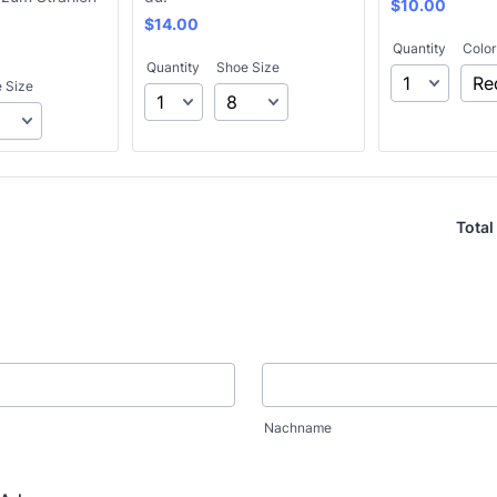
$10.00
$
10.00
$14.00
$
14.00
Quantity
Color
Quantity
Shoe Size
 Size
Total
Nachname