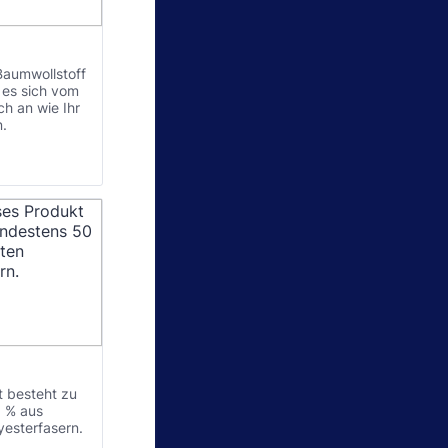
aumwollstoff
t es sich vom
h an wie Ihr
n.
t besteht zu
 % aus
yesterfasern.