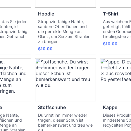
Hoodie
T-Shirt
, das Sie jeden
Strapazierfähige Nähte,
Aus weichem B
chten, ist
saubere Oberflächen und
gefertigt, fühl
trapazierfähig
die perfekte Menge an
ersten Gebrauc
chen Gebrauch.
Glanz, um Sie zum Strahlen
Lieblingstee a
zu bringen.
$10.00
$
10.00
$10.00
$
10.00
e
Stoffschuhe
Kappe
ige Nähte,
Du wirst ihn immer wieder
Dieses Produk
flächen und
tragen, dieser Schuh ist
mindestens 50
 Menge an
bemerkenswert und treu wie
recycelten Pol
 zum Strahlen
du.