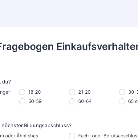
Fragebogen Einkaufsverhalte
t du?
ünger
18-20
21-29
30-
50-59
60-64
65 o
hr höchster Bildungsabschluss?
m oder Ähnliches
Fach- oder Berufsabschlus