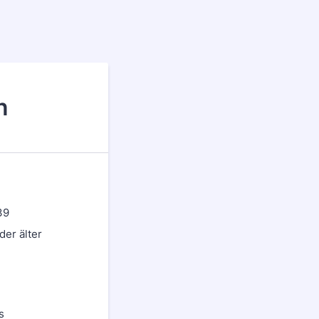
n
39
der älter
s