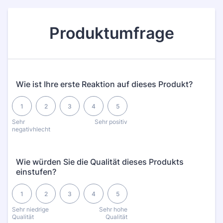
Produktumfrage
Wie ist Ihre erste Reaktion auf dieses Produkt?
1 is Sehr negativhlecht, 5 is Sehr positiv
1
2
3
4
5
Sehr
Sehr positiv
negativhlecht
Wie würden Sie die Qualität dieses Produkts
einstufen?
1 is Sehr niedrige Qualität, 5 is Sehr hohe Qualität
1
2
3
4
5
Sehr niedrige
Sehr hohe
Qualität
Qualität