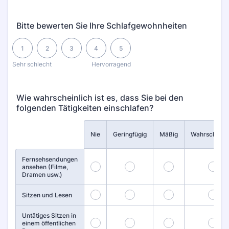
Bitte bewerten Sie Ihre Schlafgewohnheiten
1 is Sehr schlecht, 5 is Hervorragend
1
2
3
4
5
Sehr schlecht
Hervorragend
Wie wahrscheinlich ist es, dass Sie bei den
folgenden Tätigkeiten einschlafen?
Rows
Nie
Geringfügig
Mäßig
Wahrscheinli
Fernsehsendungen
1
2
3
4
ansehen (Filme,
Dramen usw.)
6
7
8
9
Sitzen und Lesen
Untätiges Sitzen in
11
12
13
14
einem öffentlichen