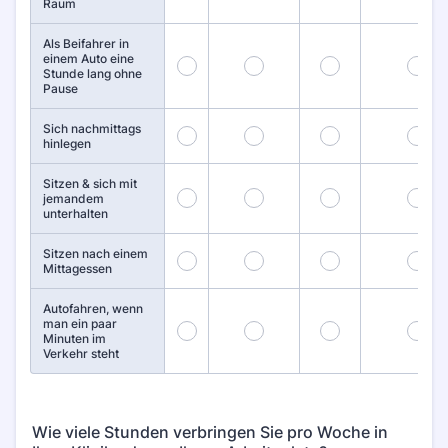
Raum
Als Beifahrer in
einem Auto eine
16
17
18
19
Stunde lang ohne
Pause
Sich nachmittags
21
22
23
24
hinlegen
Sitzen & sich mit
26
27
28
29
jemandem
unterhalten
Sitzen nach einem
31
32
33
34
Mittagessen
Autofahren, wenn
man ein paar
36
37
38
39
Minuten im
Verkehr steht
Wie viele Stunden verbringen Sie pro Woche in