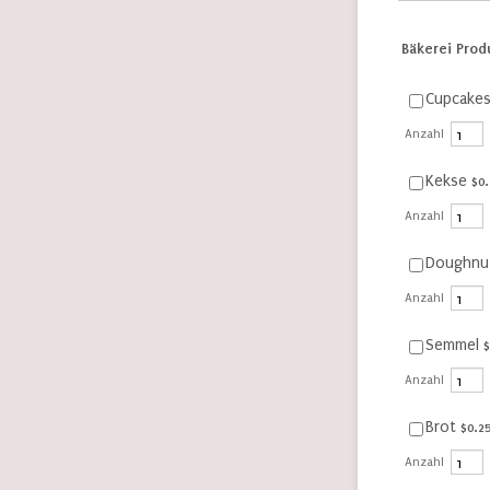
Bäkerei Prod
Cupcake
Anzahl
$0.
Kekse
$
0.
Anzahl
Doughnu
Anzahl
$
Semmel
$
Anzahl
$0.25
Brot
$
0.2
Anzahl