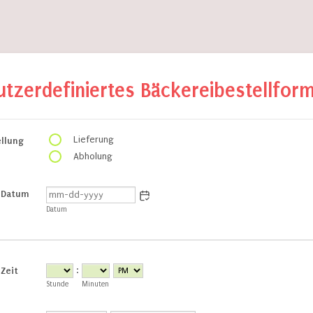
utzerdefiniertes Bäckereibestellform
Lieferung
ellung
Abholung
r Datum
Datum
:
 Zeit
AM/PM Option
Stunde
Minuten