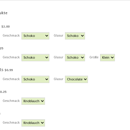
ukte
$2.00
s
$
2.00
Geschmack
Glasur
25
25
Geschmack
Glasur
Größe
$0.99
ts
$
0.99
Geschmack
Glasur
0.25
0.25
Geschmack
5
Geschmack