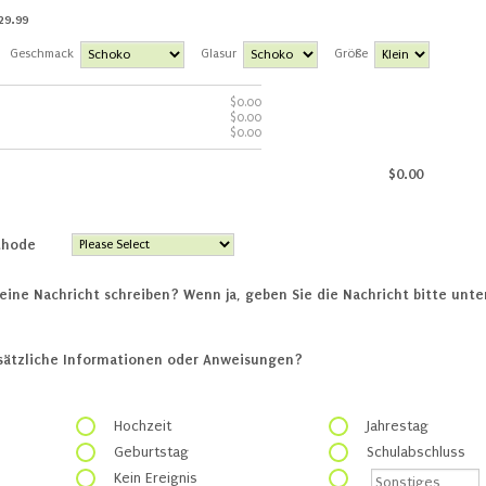
29.99
29.99
Geschmack
Glasur
Größe
$0.00
$
0.00
$0.00
$
0.00
$0.00
$
0.00
$0.00
$
0.00
thode
eine Nachricht schreiben? Wenn ja, geben Sie die Nachricht bitte unte
sätzliche Informationen oder Anweisungen?
Hochzeit
Jahrestag
Geburtstag
Schulabschluss
Kein Ereignis