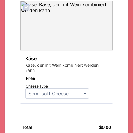
Käse
Käse, der mit Wein kombiniert werden
kann
Free
Free
Cheese Type
$
0.00
$0.00
Total