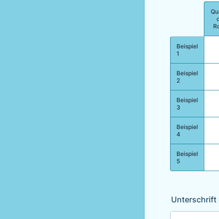
Qua
Rows
R
Beispiel
1
Beispiel
2
Beispiel
3
Beispiel
4
Beispiel
5
Unterschrift