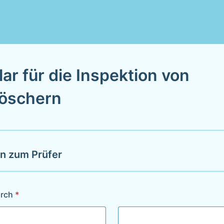
ar für die Inspektion von
löschern
on zum Prüfer
urch
*