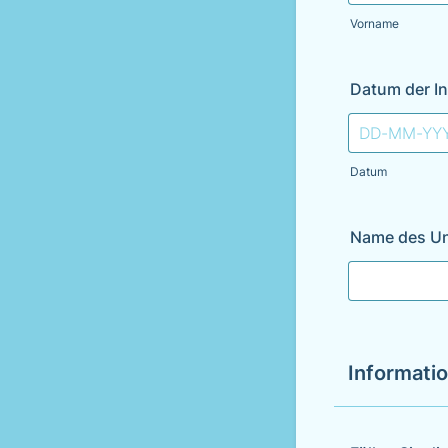
Vorname
Datum der I
Datum
Name des U
Informati