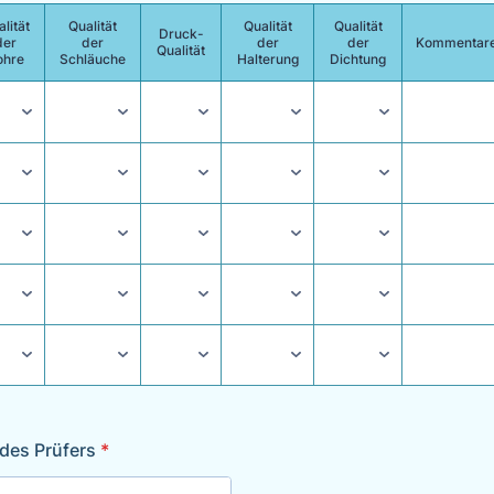
lität
Qualität
Qualität
Qualität
Druck-
der
der
der
der
Kommentar
Qualität
ohre
Schläuche
Halterung
Dichtung
 des Prüfers
*