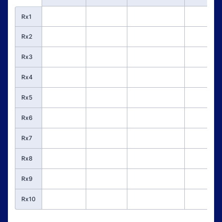
Rx1
Rx2
Rx3
Rx4
Rx5
Rx6
Rx7
Rx8
Rx9
Rx10