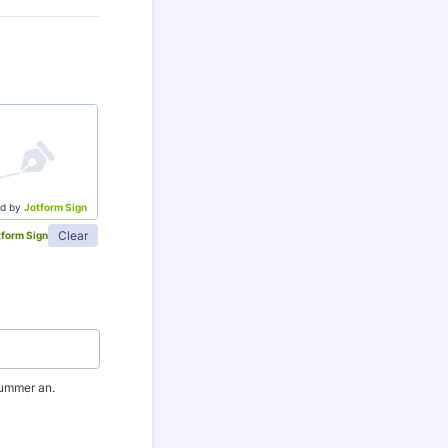
d by
Jotform Sign
Clear
tform Sign
nummer an.