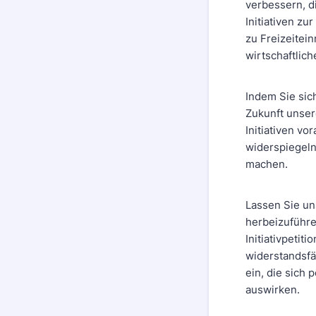
verbessern, d
Initiativen z
zu Freizeitei
wirtschaftlich
Indem Sie sich
Zukunft unser
Initiativen v
widerspiegeln
machen.
Lassen Sie u
herbeizuführe
Initiativpetit
widerstandsfäh
ein, die sich
auswirken.