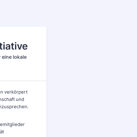
tiative
 eine lokale
on verkörpert
nschaft und
anzusprechen.
emitglieder
ät