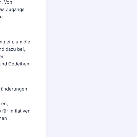
n. Von
des Zugangs
ie
ng ein, um die
nd dazu bei,
er
 und Gedeihen
eränderungen
ren,
für Initiativen
onen