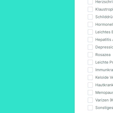
Herzschri
Klaustrop
Schilddr
Hormonel
Leichtes 
Hepatitis
Depressi
Rosazea
Leichte P
Immunkra
Keloide V
Hautkrank
Menopau
Varizen (
Sonstige