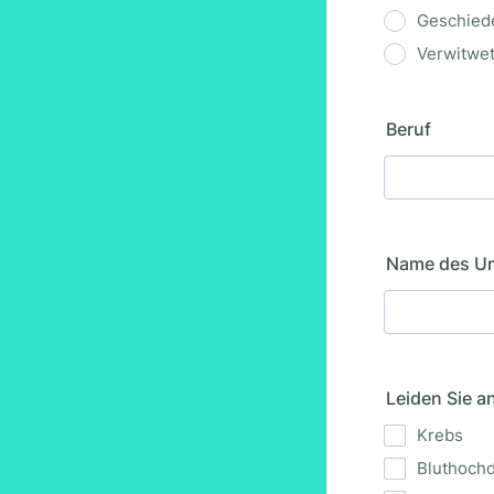
Geschied
Verwitwe
Beruf
Name des U
Leiden Sie a
Krebs
Bluthoch