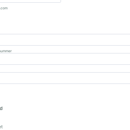
l.com
snummer
nd
et