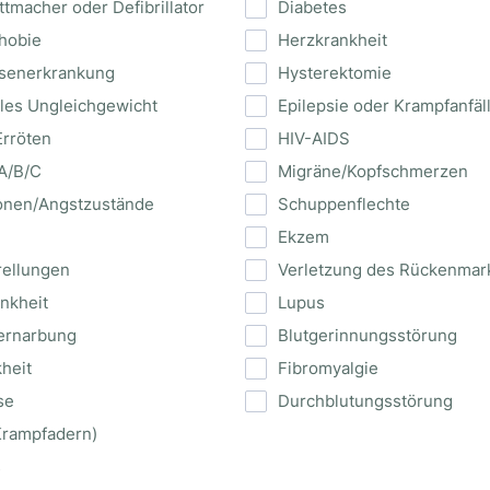
ttmacher oder Defibrillator
Diabetes
hobie
Herzkrankheit
üsenerkrankung
Hysterektomie
les Ungleichgewicht
Epilepsie oder Krampfanfäl
Erröten
HIV-AIDS
 A/B/C
Migräne/Kopfschmerzen
onen/Angstzustände
Schuppenflechte
Ekzem
rellungen
Verletzung des Rückenmar
nkheit
Lupus
ernarbung
Blutgerinnungsstörung
heit
Fibromyalgie
se
Durchblutungsstörung
Krampfadern)
s