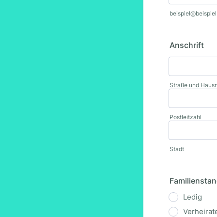
beispiel@beispie
Anschrift
Straße und Hau
Postleitzahl
Stadt
Familiensta
Ledig
Verheirat