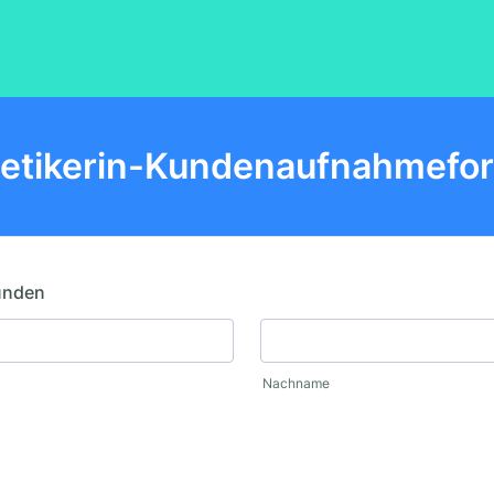
etikerin-Kundenaufnahmefor
unden
Nachname