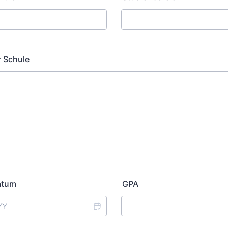
r Schule
atum
GPA