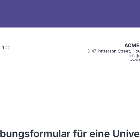
ACME 
3147 Patterson Street, Ho
info@
www.a
ungsformular für eine Univer