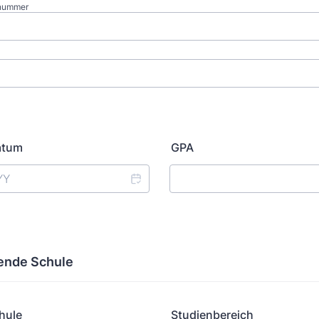
snummer
atum
GPA
ende Schule
hule
Studienbereich