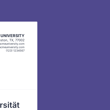
UNIVERSITY
uston, TX, 77002
acmeuniversity.com
cmeuniversity.com
(123) 1234567
sität