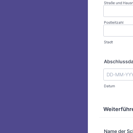
Straße und Hau
Postleitzahl
Stadt
Abschlussd
Datum
Weiterführ
Name der Sc