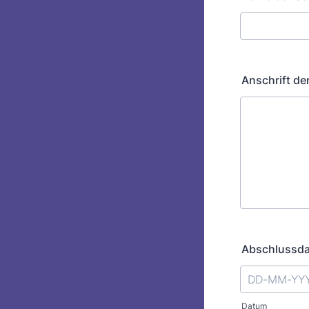
Anschrift de
Abschlussd
Datum