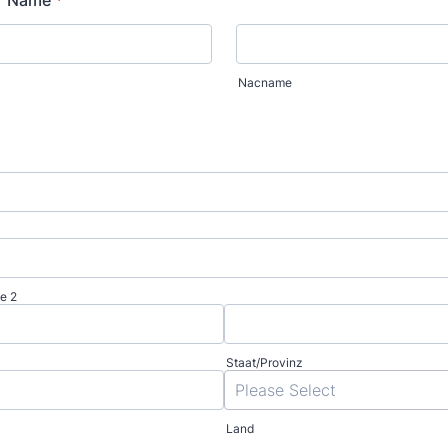
er Name
*
Nacname
e 2
Staat/Provinz
Land