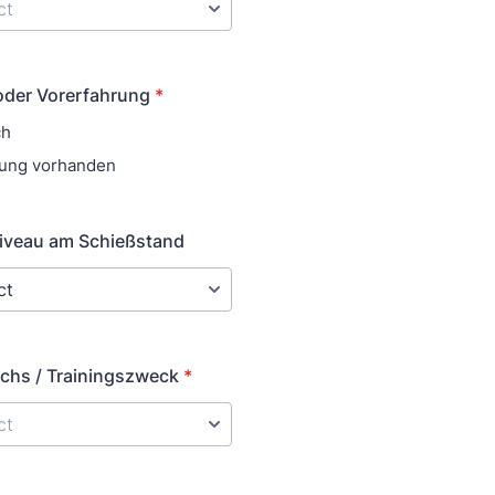
oder Vorerfahrung
*
ch
rung vorhanden
iveau am Schießstand
chs / Trainingszweck
*