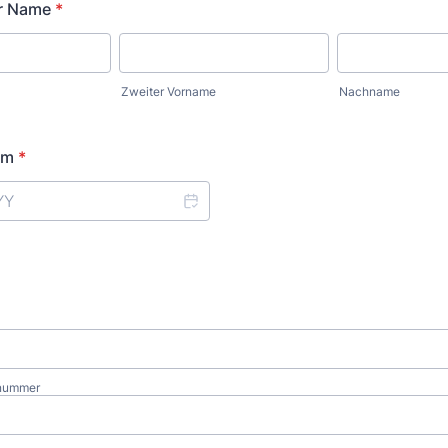
er Name
*
Zweiter Vorname
Nachname
um
*
snummer