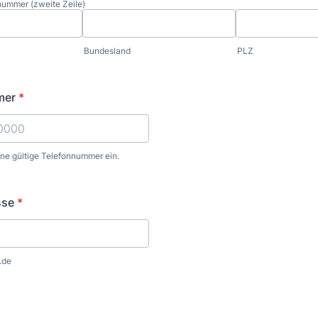
ummer (zweite Zeile)
Bundesland
PLZ
mer
*
ine gültige Telefonnummer ein.
) 000-0000.
sse
*
.de