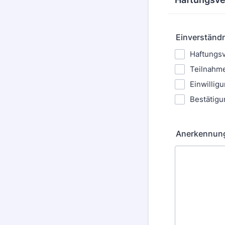
Einverständ
Haftungsv
Teilnahme 
Einwillig
Bestätigu
Anerkennung