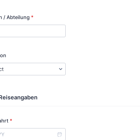
) 000-0000.
 / Abteilung
*
ion
 Reiseangaben
ahrt
*