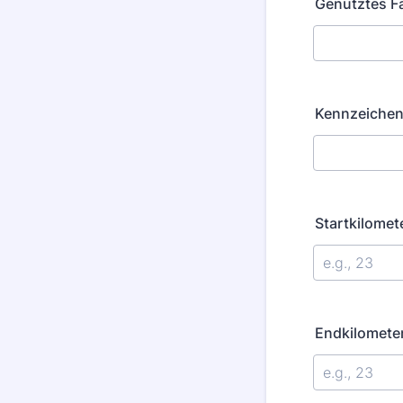
Genutztes F
Kennzeichen
Startkilomet
Endkilomete