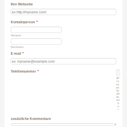
Ihre Webseite
Kontaktperson
*
Vorname
Nachname
E-mail
*
Telefonnummer
*
A
P
r
h
e
o
a
n
C
e
o
N
d
u
e
m
b
e
r
zusätzliche Kommentare