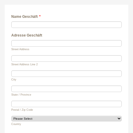
Name Geschäft
*
Adresse Geschäft
Street Address
Street Address Line 2
City
State / Province
Postal / Zip Code
Country