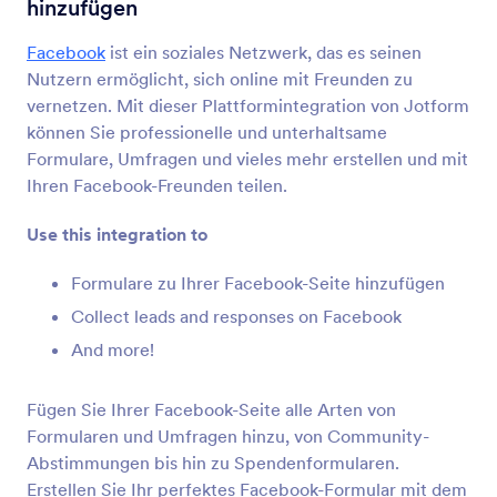
hinzufügen
Formularintegrationen
Soziale Medien
Integrationen für soziale
Facebook
ist ein soziales Netzwerk, das es seinen
Nutzern ermöglicht, sich online mit Freunden zu
Medien
vernetzen. Mit dieser Plattformintegration von Jotform
9 Integrationen
können Sie professionelle und unterhaltsame
Formulare, Umfragen und vieles mehr erstellen und mit
Ihren Facebook-Freunden teilen.
Neueste
Beliebt
Use this integration to
Formulare zu Ihrer Facebook-Seite hinzufügen
Facebook Page
Collect leads and responses on Facebook
Formulare zu Ihrer Facebook-Seite hinzufügen
And more!
Instagram for Business
Fügen Sie Ihrer Facebook-Seite alle Arten von
Fotos auf dem Business-Profil von Instagram
Formularen und Umfragen hinzu, von Community-
teilen
Abstimmungen bis hin zu Spendenformularen.
Erstellen Sie Ihr perfektes Facebook-Formular mit dem