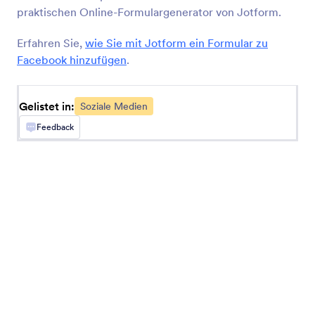
praktischen Online-Formulargenerator von Jotform.
LinkedIn
Teilen Sie signierte Jotform-Dokumente nahtlos
Erfahren Sie,
wie Sie mit Jotform ein Formular zu
auf LinkedIn.
Facebook hinzufügen
.
Instagram
Gelistet in:
Soziale Medien
Teilen Sie signierte Jotform-Dokumente auf
Feedback
Instagram
Facebook Kommentare
Erhalten Sie Facebook-Kommentare zu Ihrem
Formular
Loomly
Erstellen Sie Quick Posts in Loomly aus Jotform-
Antworten