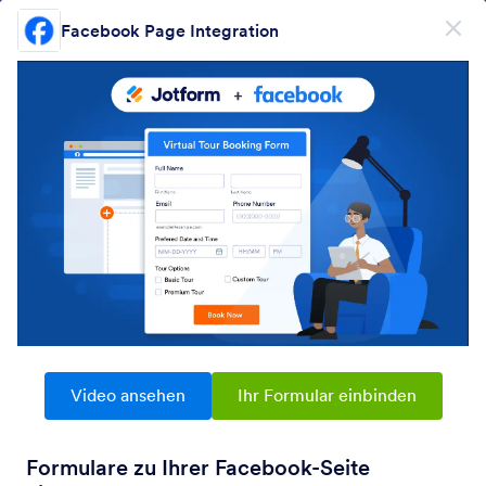
Dialog Start
Facebook Page Integration
Kostenlos registrieren
PRODUKT
Formular
Formular
E-Signatur
Workflows
Video ansehen
Ihr Formular einbinden
Form Integrations Categories
Formulare zu Ihrer Facebook-Seite