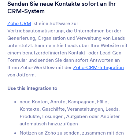
Formularintegrationen
CRM
Senden Sie neue Kontakte sofort an Ihr
CRM-System
CRM Integrationen
Zoho CRM
ist eine Software zur
181 Integrationen
Vertriebsautomatisierung, die Unternehmen bei der
Generierung, Organisation und Verwaltung von Leads
unterstützt. Sammeln Sie Leads über Ihre Website mit
Neueste
Beliebt
einem benutzerdefinierten Kontakt- oder Lead-Gen-
Formular und senden Sie dann sofort Antworten an
Ihren Zoho-Workflow mit der
Zoho-CRM-Integration
HubSpot
von Jotform.
Senden Sie neue Kontakte an Ihr CRM und
schließen Sie neue Deals ab
Use this integration to
neue Konten, Anrufe, Kampagnen, Fälle,
Active Campaign
Kontakte, Geschäfte, Veranstaltungen, Leads,
Aktualisieren Sie Kontakte und Geschäfte in
Produkte, Lösungen, Aufgaben oder Anbieter
Ihrem Vertriebs-CRM
automatisch hinzuzufügen
Notizen an Zoho zu senden, zusammen mit den