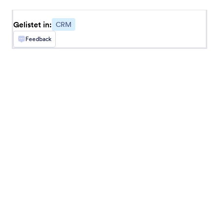
Zendesk
Support-Tickets in Zendesk erstellen
Gelistet in:
CRM
Feedback
Insightly
Senden Sie Lead-Informationen an Ihr CRM
Highrise
Synchronisieren Sie neue Fälle und Kontakte mit
Ihrem CRM
Solve
Hinzufügen neuer Kontakte oder Unternehmen
zu Ihrem CRM-Workflow
Callingly
Sofortige Kontaktaufnahme mit neuen