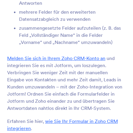
Antworten
Salesforce
mehrere Felder für den erweiterten
Formulardaten an Salesforce CRM senden
Datensatzabgleich zu verwenden
zusammengesetzte Felder aufzuteilen (z. B. das
Keap
Feld „Vollständiger Name“ in die Felder
Neue Kontakte zu Ihrem CRM hinzufügen und
„Vorname“ und „Nachname“ umzuwandeln)
Tags zuweisen
Melden Sie sich in Ihrem Zoho CRM-Konto an
und
integrieren Sie es mit Jotform, um loszulegen.
Pipedrive
Verbringen Sie weniger Zeit mit der manuellen
Senden Sie neue Kontakte, Geschäfte und
Eingabe von Kontakten und mehr Zeit damit, Leads in
Aktivitäten an Ihre Vertriebskette.
Kunden umzuwandeln – mit der Zoho-Integration von
Jotform! Ordnen Sie einfach die Formularfelder in
Jotform und Zoho einander zu und übertragen Sie
Zoho CRM
Senden Sie neue Kontakte sofort an Ihr CRM-
Antwortdaten nahtlos direkt in Ihr CRM-System.
System
Erfahren Sie hier,
wie Sie Ihr Formular in Zoho CRM
integrieren
.