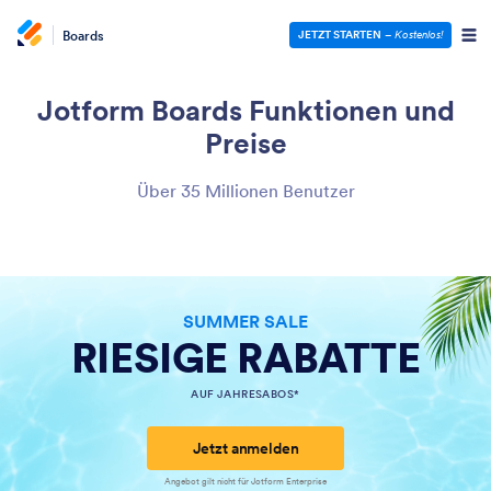
Boards
JETZT STARTEN
–
Kostenlos!
Jotform Boards
Funktionen und
Preise
Über 35 Millionen Benutzer
SUMMER SALE
RIESIGE RABATTE
AUF JAHRESABOS*
Jetzt anmelden
Angebot gilt nicht für Jotform Enterprise