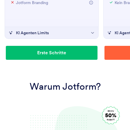
Jotform Branding
Kein Br
KI Agenten Limits
KI Agen
Erste Schritte
Warum Jotform?
BIS ZU
50%
RABATT