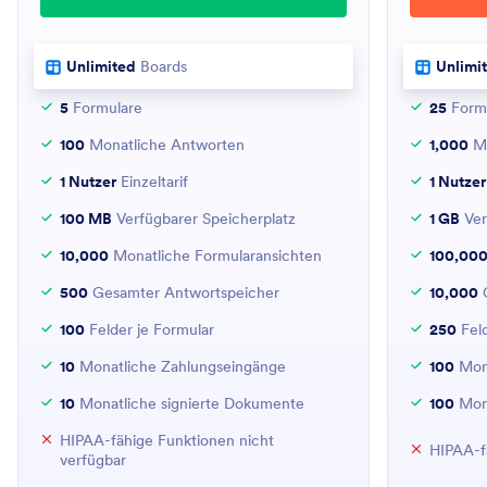
Unlimited
Boards
Unlimi
5
Formulare
25
Form
100
Monatliche Antworten
1,000
Mo
1 Nutzer
Einzeltarif
1 Nutzer
100 MB
Verfügbarer Speicherplatz
1 GB
Ver
10,000
Monatliche Formularansichten
100,00
500
Gesamter Antwortspeicher
10,000
G
100
Felder je Formular
250
Feld
10
Monatliche Zahlungseingänge
100
Mona
10
Monatliche signierte Dokumente
100
Mona
HIPAA-fähige Funktionen nicht
HIPAA-f
verfügbar