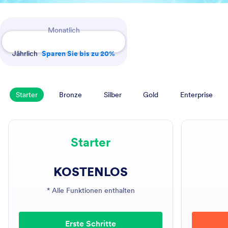
Payment Periods
Monatlich
Jährlich
Sparen Sie bis zu 20%
Starter
Bronze
Silber
Gold
Enterprise
Starter
KOSTENLOS
* Alle Funktionen enthalten
Erste Schritte