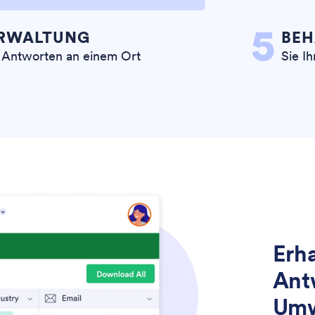
5
RWALTUNG
BEH
r Antworten an einem Ort
Sie Ih
Erha
Ant
Um