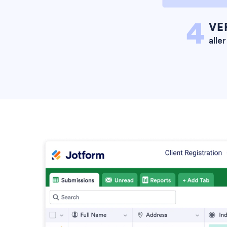
4
VE
alle