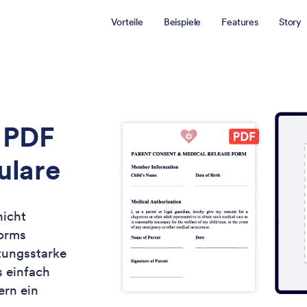
Vorteile
Beispiele
Features
Story
r PDF
ulare
nicht
Forms
tungsstarke
s einfach
ern ein