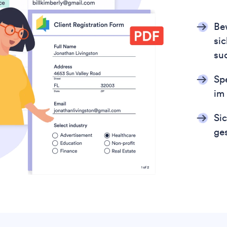
Be
sic
su
Sp
im
Si
ge