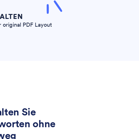
ALTEN
r original PDF Layout
lten Sie
worten ohne
weg