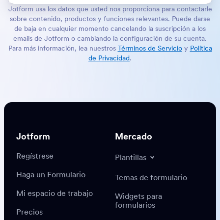
Jotform usa los datos que usted nos proporciona para contactarle
sobre contenido, productos y funciones relevantes. Puede darse
de baja en cualquier momento cancelando la suscripción a los
emails de Jotform o cambiando la configuración de su cuenta.
Para más información, lea nuestros
Términos de Servicio
y
Política
de Privacidad
.
Jotform
Mercado
Regístrese
Plantillas
Haga un Formulario
Temas de formulario
Mi espacio de trabajo
Widgets para
formularios
Precios