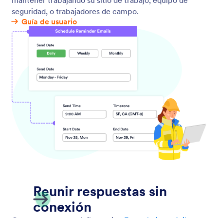
Contáctenos
Acerca de nosotros
Guía de usuario
Datos de Jotform para IA
Kit de medios
Ayuda
En las noticias
Academia Jotform
Boletines
Webinarios
Alianzas
Podcasts
Servicios Profesionales
Blog
Reportar Abuso
Historias de Clientes
Reportar problema de
derechos de autor
Recuperar cuenta de
Jotform