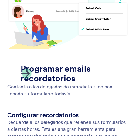
Mi espacio de trabajo
Temas de formulario
Precios
Widgets para formularios
Jotform Enterprise
Integraciones
Ejemplos
Widgets para sitios web
NUEVA
Producto
Ventajas
Herramientas
Herramientas IA
Alternativas
Soporte
Compañía